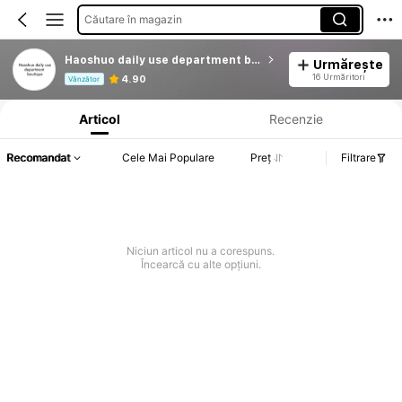
Căutare în magazin
Haoshuo daily use department boutique
Urmărește
Informații despre produs: Divulgarea prețului, detalii privind vânzările și stocul.
16 Urmăritori
4.90
Vânzător
Articol
Recenzie
Recomandat
Cele Mai Populare
Preț
Filtrare
Niciun articol nu a corespuns.
Încearcă cu alte opțiuni.