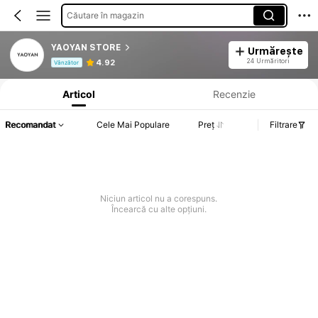
Căutare în magazin
YAOYAN STORE
Urmărește
Informații despre produs: Divulgarea prețului, detalii privind vânzările și stocul.
24 Urmăritori
4.92
Vânzător
Articol
Recenzie
Recomandat
Cele Mai Populare
Preț
Filtrare
Niciun articol nu a corespuns.
Încearcă cu alte opțiuni.