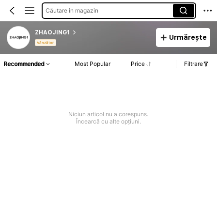
Căutare în magazin
ZHAOJING1
Urmărește
Vânzător
Recommended
Most Popular
Price
Filtrare
Niciun articol nu a corespuns.
Încearcă cu alte opțiuni.