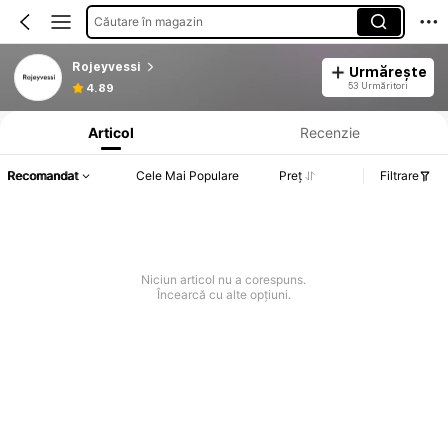
Căutare în magazin
Rojeyvessi
Urmărește
Informații despre produs: Divulgarea prețului, detalii privind vânzările și stocul.
53 Urmăritori
4.89
Articol
Recenzie
Recomandat
Cele Mai Populare
Preț
Filtrare
Niciun articol nu a corespuns.
Încearcă cu alte opțiuni.