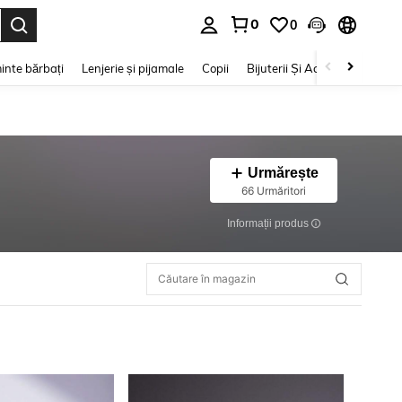
0
0
e. Press Enter to select.
inte bărbați
Lenjerie și pijamale
Copii
Bijuterii Și Accesorii
Frumu
Urmărește
66 Urmăritori
Informații produs