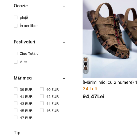
Ocazie
plajă
În aer liber
Festivaluri
Ziua Tatălui
Alte
4
Mărimea
34 Left
39 EUR
40 EUR
94,47Lei
41 EUR
42 EUR
43 EUR
44 EUR
45 EUR
46 EUR
47 EUR
Tip