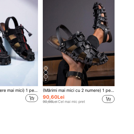
4
(Mărimi cu 2 numere mai mici) 1 pereche de sandale romane pentru bărbați, lucrate manual, din piele PU, cu vârf închis, respirabile, încălțăminte casual de vară pentru plajă și exterior, din piele PU cusută manual, potrivite pentru purtare casual și în aer liber, Notă: Acest model este cu 2 numere mai mic în mărimea CN, vă rugăm să alegeți mărimea în funcție de lungimea interioară pentru o potrivire mai bună
(Mărimi mai mici cu 2 numere) 1 pereche de sandale romane pentru bărbați, lucrate manual, din piele PU, cu vârf închis, respirabile, pentru vară, casual, pentru plajă și exterior, cusute manual, potrivite pentru purtare casual și în aer liber, Notă: Acest model este mai mic cu 2 numere în mărimea CN, vă rugăm să alegeți mărimea în funcție de lungimea interioară furnizată pentru o potrivire mai bună
90,60Lei
90,66Lei
Cel mai mic pret