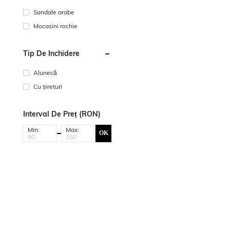
Sandale arabe
Mocasini rochie
Tip De Închidere
Alunecă
Cu șireturi
Interval De Preț (RON)
Min:
Max:
OK