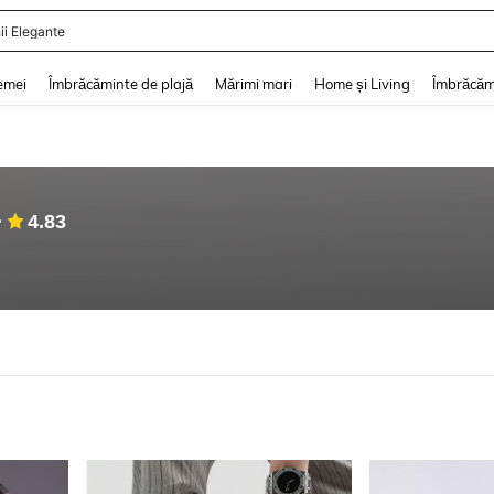
ii Elegante
and down arrow keys to navigate search Căutare recentă and Descoperire Căutar
emei
Îmbrăcăminte de plajă
Mărimi mari
Home și Living
Îmbrăcăm
4.83