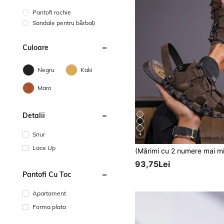
Pantofi rochie
Sandale pentru bărbați
Culoare
Negru
Kaki
Maro
Detalii
Snur
4
Lace Up
93,75Lei
Pantofi Cu Toc
Apartament
Forma plata