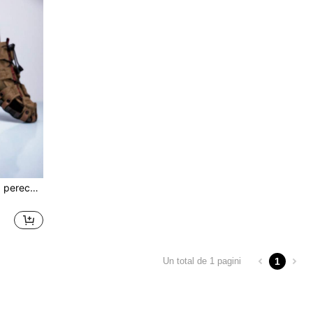
(Mărimi mici cu 2 numere) 1 pereche de sandale romane pentru bărbați, realizate manual din piele PU, cu vârf închis, respirabile, încălțăminte casual de vară pentru plajă și exterior, cusute manual, potrivite pentru purtare casual și în aer liber, Notă: Acest model este mai mic cu 2 numere în mărimea CN, vă rugăm să alegeți mărimea în funcție de lungimea branțului furnizat pentru o potrivire mai bună
1
Un total de 1 pagini