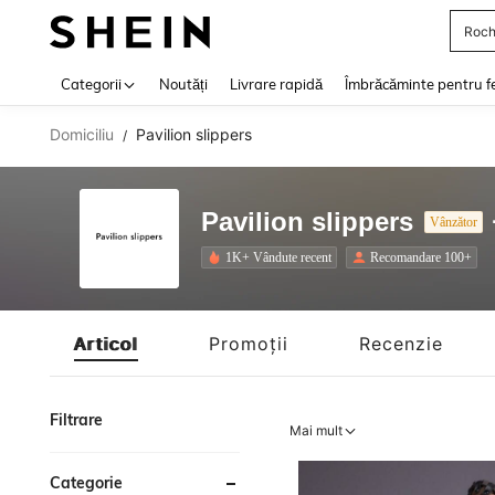
Roch
Use up 
Categorii
Noutăți
Livrare rapidă
Îmbrăcăminte pentru f
Domiciliu
Pavilion slippers
/
Pavilion slippers
Vânzător
1K+ Vândute recent
Recomandare 100+
Articol
Promoții
Recenzie
Filtrare
Mai mult
Categorie