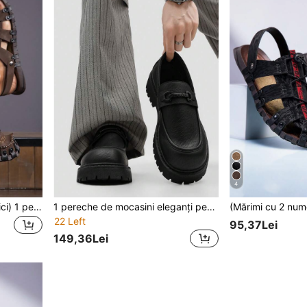
4
(Mărimi cu 2 numere mai mici) 1 pereche de sandale romane pentru bărbați, realizate manual din piele PU, cu vârf închis, respirabile, pantofi casual de vară pentru plajă și exterior, din piele PU cusută manual, versatile pentru purtare casual și în aer liber, Notă: Acest model este cu 2 numere mai mic în mărimea CN, vă rugăm să alegeți mărimea în funcție de lungimea branțului furnizat pentru o potrivire mai bună
1 pereche de mocasini eleganți pentru bărbați, stil retro universitar, din PU mat negru, cu talpă groasă, pantofi Derby, business casual, potriviți pentru pantaloni eleganți, blugi și pantaloni cargo
22 Left
95,37Lei
149,36Lei