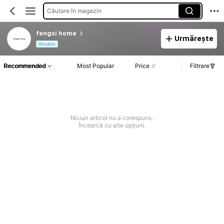
Căutare în magazin
fengxi home
Urmărește
Vânzător
Recommended
Most Popular
Price
Filtrare
Niciun articol nu a corespuns.
Încearcă cu alte opțiuni.