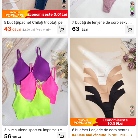
Economisește 0,01Lei
5 bucăți/pachet Chiloți tricotați pen
7 bucăți de lenjerie de corp sexy, cu
tru femei, fără cusături, cu talie foar
talie înaltă, cu imprimeu leopard, făr
43
63
,03Lei
43,04Lei
Preț minim
,13Lei
te joasă, multicolor
ă cusături, chiloți fără cusături
Economisește
10,89Lei
3 buc sutiene sport cu imprimeu ca
6 buc/set Lenjerie de corp pentru fe
misol, fără cusături, în culori neon, p
mei
#4 Cele mai vândute
în Nici unul Chiloți de damă
56
,28Lei