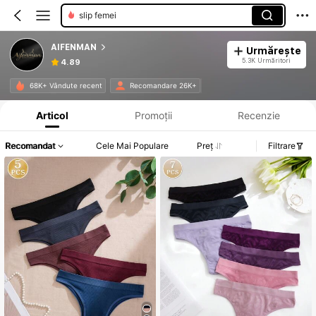
slip femei
AIFENMAN
Urmărește
5.3K Urmăritori
4.89
Informații despre produs: Divulgarea prețului, detalii privind vânzările și stocul.
68K+ Vândute recent
Recomandare 26K+
Articol
Promoții
Recenzie
Recomandat
Cele Mai Populare
Preț
Filtrare