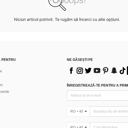
Niciun articol potrivit. Te rugăm să încerci cu alte opțiuni.
Ă PENTRU
NE GĂSEȘTI PE
ne
us
ÎNREGISTREAZĂ-TE PENTRU A PRIMI
ecvente
RO + 40
RO + 40