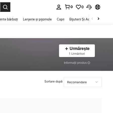
0
0
e. Press Enter to select.
inte bărbați
Lenjerie și pijamale
Copii
Bijuterii Și Accesorii
Frumu
Urmărește
1 Urmăritori
Informații produs
Sortare după