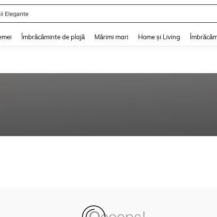
ii Elegante
and down arrow keys to navigate search Căutare recentă and Descoperire Căutar
emei
Îmbrăcăminte de plajă
Mărimi mari
Home și Living
Îmbrăcăm