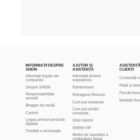
INFORMAȚII DESPRE
AJUTOR ȘI
ASISTENȚ
SHEIN
ASISTENȚĂ
CLIENȚI
Informații legale ale
Informații privind
Contactați-
companiei
expedierea
Plată și taxe
Despre SHEIN
Rambursare
Puncte bon
Responsabilitate
Retragere/ Retururi
socială
Întrebări fr
Cum pot comanda
Blogger de modă
Cum pot urmări
Cariere
comanda
Legea privind serviciile
Ghid mărimi
digitale
SHEIN VIP
Trimiteți o reclamație
Modul de raportare a
conținutului ilegal