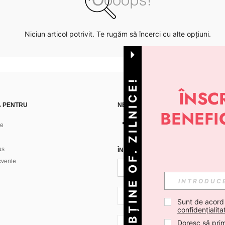
Niciun articol potrivit. Te rugăm să încerci cu alte opțiuni.
OBȚINE OF. ZILNICE!
Ă PENTRU
NE GĂSEȘTI PE
ne
us
ÎNREGISTREAZĂ-TE PENTRU A PRIMI
ecvente
RO + 40
Sunt de acord
confidențialita
Doresc să prim
RO + 40