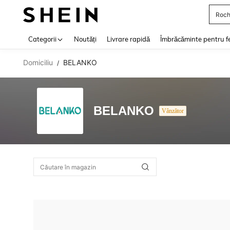
Roch
Use up 
Categorii
Noutăți
Livrare rapidă
Îmbrăcăminte pentru f
Domiciliu
BELANKO
/
BELANKO
Vânzător