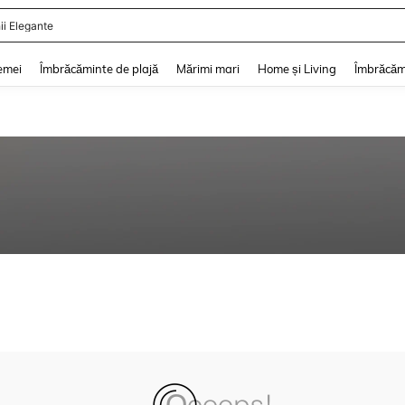
ii Elegante
and down arrow keys to navigate search Căutare recentă and Descoperire Căutar
emei
Îmbrăcăminte de plajă
Mărimi mari
Home și Living
Îmbrăcăm