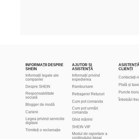
INFORMAȚII DESPRE
AJUTOR ȘI
ASISTENȚ
SHEIN
ASISTENȚĂ
CLIENȚI
Informații legale ale
Informații privind
Contactați-
companiei
expedierea
Plată și taxe
Despre SHEIN
Rambursare
Puncte bon
Responsabilitate
Retragere/ Retururi
socială
Întrebări fr
Cum pot comanda
Blogger de modă
Cum pot urmări
Cariere
comanda
Legea privind serviciile
Ghid mărimi
digitale
SHEIN VIP
Trimiteți o reclamație
Modul de raportare a
conținutului ilegal