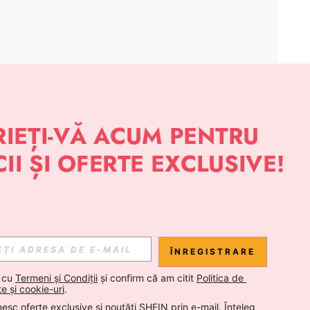
APLICAȚIE
 NOUTĂȚI DESPRE STIL DE LA SHEIN
Abonare
ÎNREGISTRARE
Abonare
 cu 
Termeni și Condiții
 și confirm că am citit 
Politica de 
te și cookie-uri
.
esc oferte exclusive și noutăți SHEIN prin e-mail. Înțeleg 
Abonare