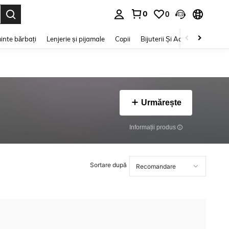
0
0
e. Press Enter to select.
inte bărbați
Lenjerie și pijamale
Copii
Bijuterii Și Accesorii
Frumu
Urmărește
Informații produs
Sortare după