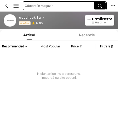
Căutare în magazin
good luck Sa
Urmărește
Informații despre produs: Divulgarea prețului, detalii privind vânzările și stocul.
56 Urmăritori
4.85
Vânzător
Articol
Recenzie
Recommended
Most Popular
Price
Filtrare
Niciun articol nu a corespuns.
Încearcă cu alte opțiuni.