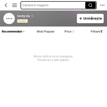
Căutare în magazin
lucky jia
Urmărește
Vânzător
Recommended
Most Popular
Price
Filtrare
Niciun articol nu a corespuns.
Încearcă cu alte opțiuni.