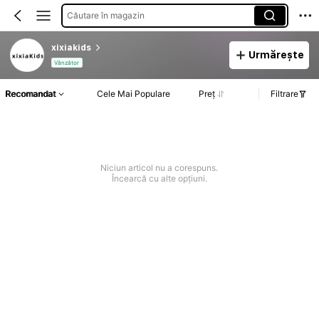
Căutare în magazin
xixiakids
Urmărește
Vânzător
Recomandat
Cele Mai Populare
Preț
Filtrare
Niciun articol nu a corespuns.
Încearcă cu alte opțiuni.