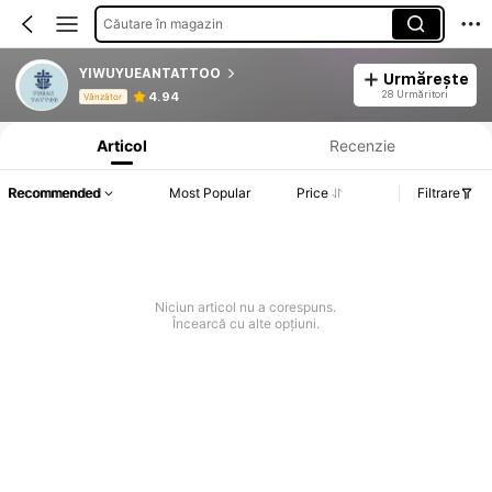
Căutare în magazin
YIWUYUEANTATTOO
Urmărește
Informații despre produs: Divulgarea prețului, detalii privind vânzările și stocul.
28 Urmăritori
4.94
Vânzător
Articol
Recenzie
Recommended
Most Popular
Price
Filtrare
Niciun articol nu a corespuns.
Încearcă cu alte opțiuni.