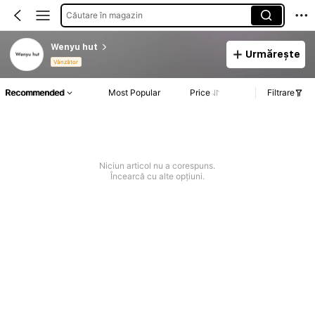
Căutare în magazin
Wenyu hut
Urmărește
Vânzător
Recommended
Most Popular
Price
Filtrare
Niciun articol nu a corespuns.
Încearcă cu alte opțiuni.