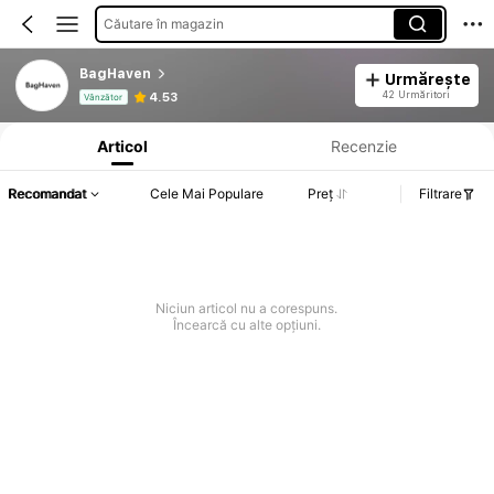
Căutare în magazin
BagHaven
Urmărește
Informații despre produs: Divulgarea prețului, detalii privind vânzările și stocul.
42 Urmăritori
4.53
Vânzător
Articol
Recenzie
Recomandat
Cele Mai Populare
Preț
Filtrare
Niciun articol nu a corespuns.
Încearcă cu alte opțiuni.