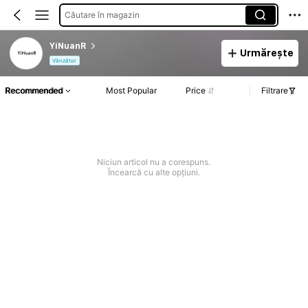
Căutare în magazin
YiNuanR
Urmărește
Vânzător
Recommended
Most Popular
Price
Filtrare
Niciun articol nu a corespuns.
Încearcă cu alte opțiuni.