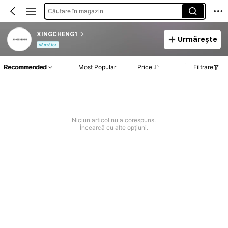
Căutare în magazin
XINGCHENG1
Urmărește
Vânzător
Recommended
Most Popular
Price
Filtrare
Niciun articol nu a corespuns.
Încearcă cu alte opțiuni.