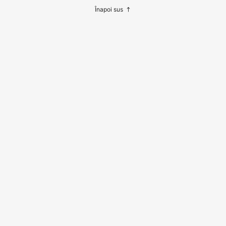
stanțiere roz și negre, set DIY pentr
Înapoi sus
u brățări prietenie