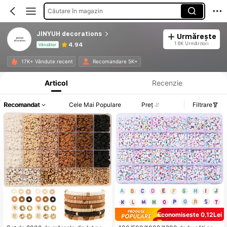
Căutare în magazin
JINYUH decorations
Urmărește
1.6K Urmăritori
4.94
Vânzător
Informații despre produs: Divulgarea prețului, detalii privind vânzările și stocul.
17K+ Vândute recent
Recomandare 5K+
Articol
Recenzie
Recomandat
Cele Mai Populare
Preț
Filtrare
Economisește 0,12Lei