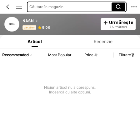
Căutare în magazin
NASN
Urmărește
Informații despre produs: Divulgarea prețului, detalii privind vânzările și stocul.
2 Urmăritori
5.00
Vânzător
Articol
Recenzie
Recommended
Most Popular
Price
Filtrare
Niciun articol nu a corespuns.
Încearcă cu alte opțiuni.