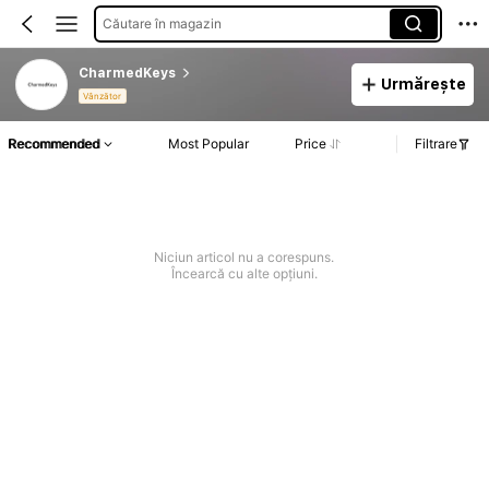
Căutare în magazin
CharmedKeys
Urmărește
Vânzător
Recommended
Most Popular
Price
Filtrare
Niciun articol nu a corespuns.
Încearcă cu alte opțiuni.