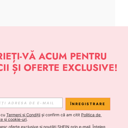
APLICAȚIE
 NOUTĂȚI DESPRE STIL DE LA SHEIN
Abonare
ÎNREGISTRARE
Abonare
 cu 
Termeni și Condiții
 și confirm că am citit 
Politica de 
te și cookie-uri
.
esc oferte exclusive și noutăți SHEIN prin e-mail. Înțeleg 
Abonare