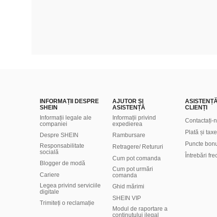
INFORMAȚII DESPRE
AJUTOR ȘI
ASISTENȚ
SHEIN
ASISTENȚĂ
CLIENȚI
Informații legale ale
Informații privind
Contactați-
companiei
expedierea
Plată și taxe
Despre SHEIN
Rambursare
Puncte bon
Responsabilitate
Retragere/ Retururi
socială
Întrebări fr
Cum pot comanda
Blogger de modă
Cum pot urmări
Cariere
comanda
Legea privind serviciile
Ghid mărimi
digitale
SHEIN VIP
Trimiteți o reclamație
Modul de raportare a
conținutului ilegal