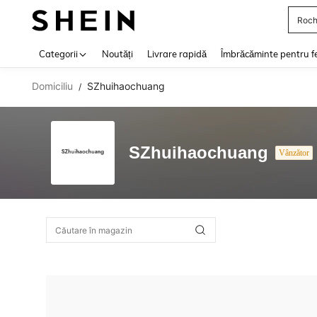
Roch
Use up 
Categorii
Noutăți
Livrare rapidă
Îmbrăcăminte pentru f
Domiciliu
SZhuihaochuang
/
SZhuihaochuang
Vânzător