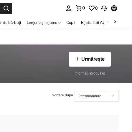
0
0
e. Press Enter to select.
inte bărbați
Lenjerie și pijamale
Copii
Bijuterii Și Accesorii
Frumu
Urmărește
Informații produs
Sortare după