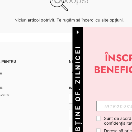
Niciun articol potrivit. Te rugăm să încerci cu alte opțiuni.
OBȚINE OF. ZILNICE!
Ă PENTRU
NE GĂSEȘTI PE
ne
us
ÎNREGISTREAZĂ-TE PENTRU A PRIMI
ecvente
RO + 40
Sunt de acord
confidențialita
Doresc să prim
RO + 40