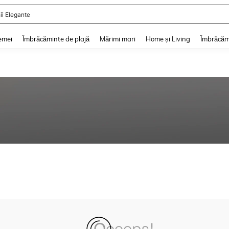
ii Elegante
and down arrow keys to navigate search Căutare recentă and Descoperire Căutar
emei
Îmbrăcăminte de plajă
Mărimi mari
Home și Living
Îmbrăcăm