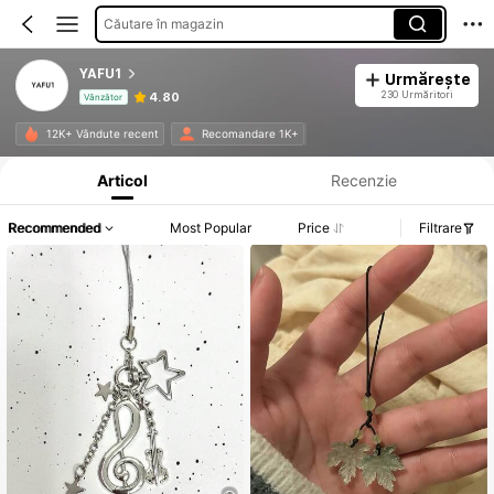
Căutare în magazin
YAFU1
Urmărește
230 Urmăritori
4.80
Vânzător
Informații despre produs: Divulgarea prețului, detalii privind vânzările și stocul.
12K+ Vândute recent
Recomandare 1K+
Articol
Recenzie
Recommended
Most Popular
Price
Filtrare