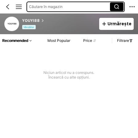
Căutare în magazin
YOUYI88
Urmărește
Vânzător
Recommended
Most Popular
Price
Filtrare
Niciun articol nu a corespuns.
Încearcă cu alte opțiuni.