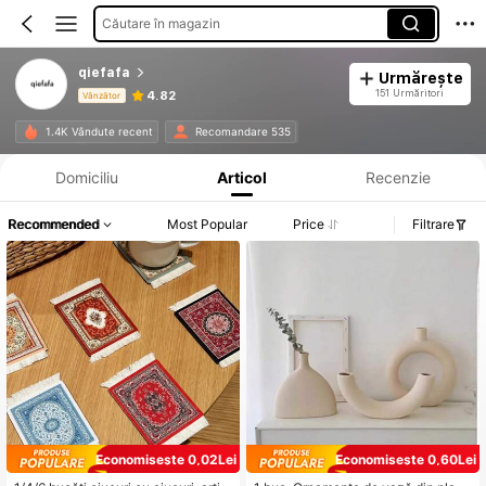
Căutare în magazin
qiefafa
Urmărește
151 Urmăritori
4.82
Vânzător
Informații despre produs: Divulgarea prețului, detalii privind vânzările și stocul.
1.4K Vândute recent
Recomandare 535
Domiciliu
Articol
Recenzie
Recommended
Most Popular
Price
Filtrare
Economisește 0,02Lei
Economisește 0,60Lei