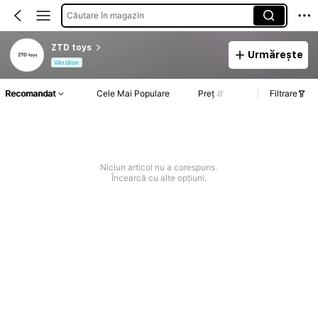
Căutare în magazin
ZTD toys
Urmărește
Vânzător
Recomandat
Cele Mai Populare
Preț
Filtrare
Niciun articol nu a corespuns.
Încearcă cu alte opțiuni.