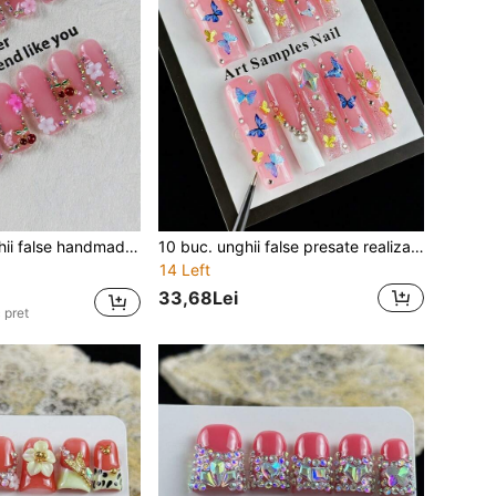
tru fete, premium, cu modele 3D pictate manual și mici diamante strălucitoare fine
10 buc. unghii false presate realizate manual, stil vintage premium, rezistente, cu fluture pictat manual și grup de diamante strălucitoare
14 Left
33,68Lei
 pret