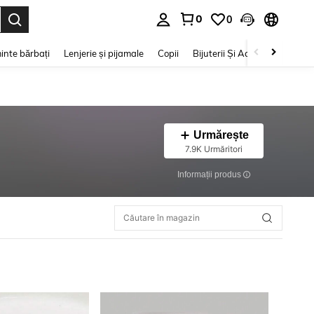
0
0
e. Press Enter to select.
inte bărbați
Lenjerie și pijamale
Copii
Bijuterii Și Accesorii
Frumu
Urmărește
7.9K Urmăritori
Informații produs