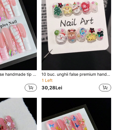
10 buc. unghii false handmade tip press-on, stil roz pentru fete, premium, cu model de zebră pictat manual, relief 3D și diamane fine strălucitoare
10 buc. unghii false premium handmade tip press-on cu Moș Crăciun, brad de Crăciun, ren, om de zăpadă și clopoțel de Crăciun
1 Left
30,28Lei