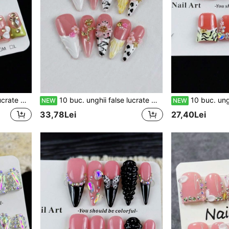
ast de culori și diamante mici
10 buc. unghii false lucrate manual, stil high-end, la modă și luxos, cu model de zebră pictat manual, trandafir 3D și decorațiune cu mici mărgele aurii
10 buc. unghii false handmade premium, stil dulce și
NEW
NEW
33,78Lei
27,40Lei