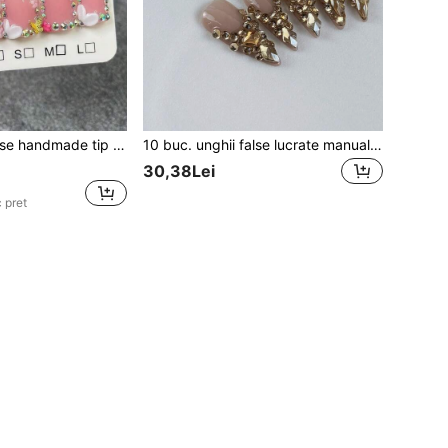
10 buc. unghii false handmade tip press-on, stil roz pentru fete, premium, cu modele 3D pictate manual, fluture 3D și strasuri strălucitoare cu efect point-of-light
10 buc. unghii false lucrate manual, stil model de lux premium, cu inimă 3D pictată manual și numeroase strasuri strălucitoare
30,38Lei
 pret