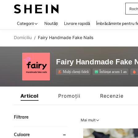
Roch
Use up 
Categorii
Noutăți
Livrare rapidă
Îmbrăcăminte pentru f
Domiciliu
Fairy Handmade Fake Nails
/
Fairy Handmade Fake N
Mulți clienți fideli
Înființat acum 1 an
Articol
Promoții
Recenzie
Filtrare
Mai mult
Culoare