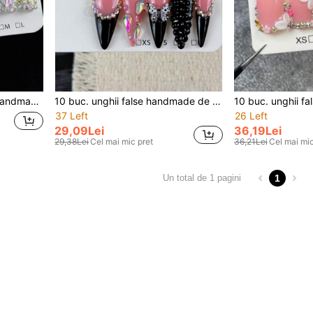
nual, argintii, cu numeroase diamante
10 buc. unghii false handmade de aplicat, stil de damă luxury de lux, cu fluture 3D pictat manual și grup de diamante strălucitoare
37 Left
26 Left
29,09Lei
36,19Lei
29,38Lei
Cel mai mic pret
36,21Lei
Cel mai mic
1
Un total de 1 pagini