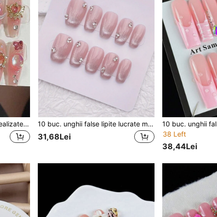
10 buc. unghii false lipite, realizate manual, stil japonez, roz, ultra-sclipici, mid-step, versatile
10 buc. unghii false lipite lucrate manual, tip press-on, Cat Eye roz deschis lucioase, scurte, cu strasuri și sclipici, unghii false scurte Nila, drăguțe
38 Left
31,68Lei
38,44Lei