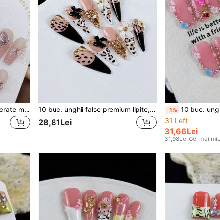
10 buc. unghii false lipite lucrate manual pentru vară, strălucitoare, cu gradient Love, Bubble Rose, cadou de sărbătoare pentru femei/fete
10 buc. unghii false premium lipite, stil Sweet Cool Girl, pictate manual, cu imprimeu leopard, lauriș 3D, flori, pietre aurii, lucrate manual
10 buc. unghii false handmade tip press-on, stil dulce pen
-1%
31 Left
28,81Lei
31,66Lei
31,98Lei
Cel mai mic