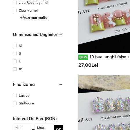
ziua Recunoștinței
Ziua Mamei
Vezi mai multe
Dimensiunea Unghiilor
M
S
10 buc. unghii false lucrate manual, stil high-end, la modă și luxos, cu petale 3D pictate manual, contr
NEW
L
27,00Lei
XS
Finalizarea
Lucios
Strălucire
Interval De Preț (RON)
Min:
Max:
OK