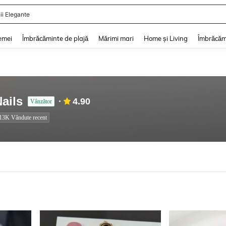
ii De Vară
and down arrow keys to navigate search Căutare recentă and Descoperire Căutar
emei
Îmbrăcăminte de plajă
Mărimi mari
Home și Living
Îmbrăcăm
ails
4.90
Vânzător
13K Vândute recent