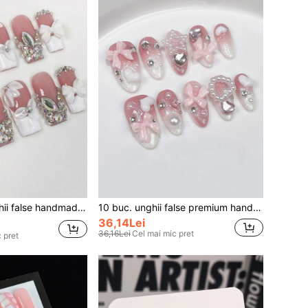
și feminin, premium, pictate manual, cu fundă 3D, petale și strasuri strălucitoare
10 buc. unghii false premium handmade, stil dulce și drăguț pentru fete, patch-uri pentru unghii roz girly pentru femei, unghii press-on handmade
36,14Lei
36,16Lei
Cel mai mic pret
 pret