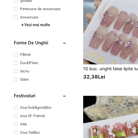
Şcoală
Petrecere de aniversare
Aniversare
Vezi mai multe
Forme De Unghii
Pătrat
Duck/Flare
Sicriu
32,38Lei
Stilet
Festivaluri
Ziua Îndrăgostiților
ziua Sf. Patrick
Alte
Ziua Tatălui