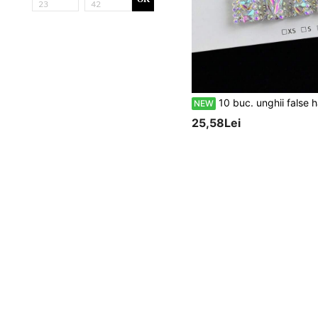
10 buc. unghii false handmade premium, stil desen animat drăguț, cu pietre prețioase în formă de inimă pictate ma
NEW
25,58Lei