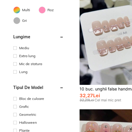
Multi
Roz
Gri
Lungime
Mediu
Extra lung
Mic de statura
Lung
Tipul De Model
32,27Lei
Bloc de culoare
32,29Lei
Cel mai mic pret
Grafic
Geometric
Halloween
Plante