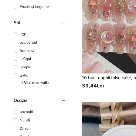
Fructe și Legume
Stil
Y2K
occidental
franceză
Drăguţ
Simplu
gotic
Vezi mai multe
33,44Lei
Ocazie
Vacanţă
Nuntă
Zilnic