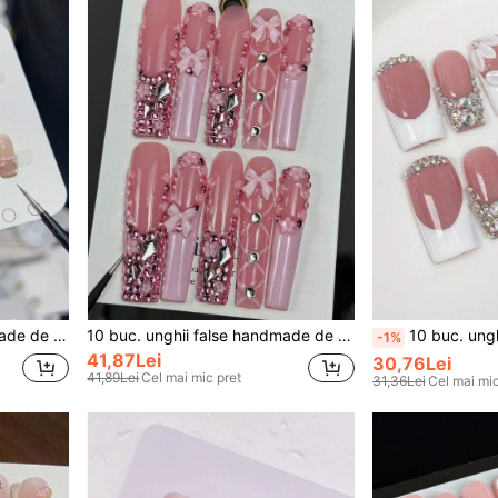
10 buc. unghii false handmade de aplicat, stil prințesă, elegante și senzuale, roz, cu model ochii de pisică, pois și fundă
10 buc. unghii false handmade de aplicat, stil elegant feminin premium, cu sculpturi pictate manual, fundă 3D și strasuri strălucitoare
10 buc. unghii false handmade de tip press-on, stil dulce 
-1%
41,87Lei
30,76Lei
41,89Lei
Cel mai mic pret
31,36Lei
Cel mai mic