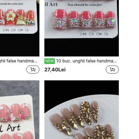
 cool, cu imprimeu leopard pictat manual, relief 3D, fluturi și mini diamante
10 buc. unghii false handmade premium, stil dulce și cool pentru fete, pictate manual, cu diamante 3D în formă de inimă, pline de strasuri
NEW
27,40Lei