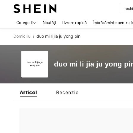
rochi
Use up 
Categorii
Noutăți
Livrare rapidă
Îmbrăcăminte pentru f
Domiciliu
duo mi li jia ju yong pin
/
duo mi li jia ju yong pi
Articol
Recenzie