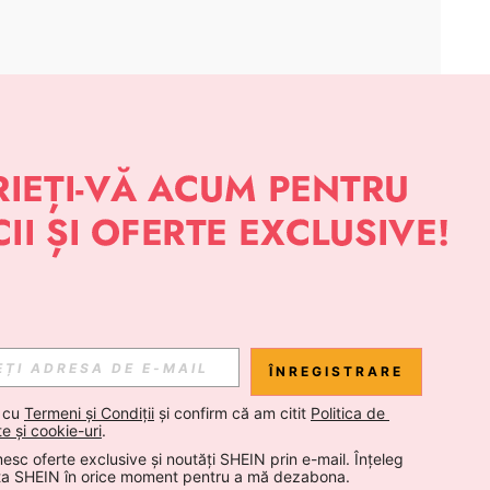
APLICAȚIE
 NOUTĂȚI DESPRE STIL DE LA SHEIN
Abonare
ÎNREGISTRARE
Abonare
 cu 
Termeni și Condiții
 și confirm că am citit 
Politica de 
te și cookie-uri
.
esc oferte exclusive și noutăți SHEIN prin e-mail. Înțeleg 
Abonare
ta SHEIN în orice moment pentru a mă dezabona.