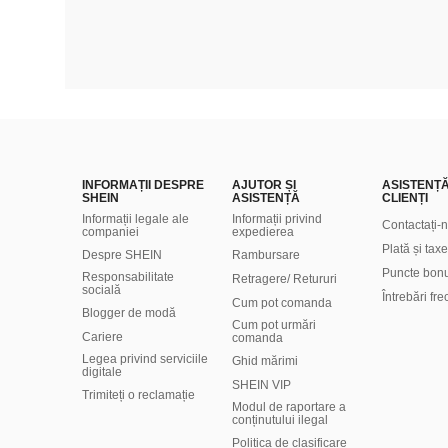
INFORMAȚII DESPRE
AJUTOR ȘI
ASISTENȚ
SHEIN
ASISTENȚĂ
CLIENȚI
Informații legale ale
Informații privind
Contactați-
companiei
expedierea
Plată și taxe
Despre SHEIN
Rambursare
Puncte bon
Responsabilitate
Retragere/ Retururi
socială
Întrebări fr
Cum pot comanda
Blogger de modă
Cum pot urmări
Cariere
comanda
Legea privind serviciile
Ghid mărimi
digitale
SHEIN VIP
Trimiteți o reclamație
Modul de raportare a
conținutului ilegal
Politica de clasificare