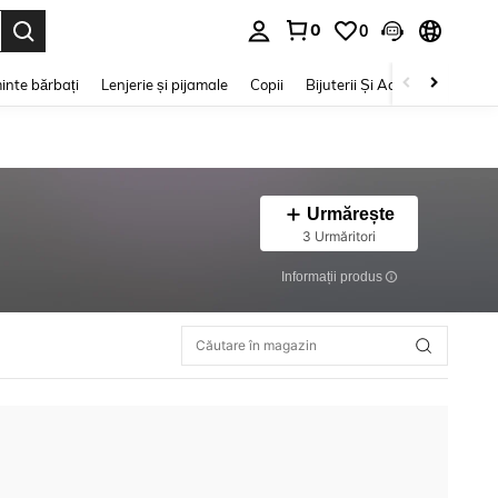
0
0
e. Press Enter to select.
inte bărbați
Lenjerie și pijamale
Copii
Bijuterii Și Accesorii
Frumu
Urmărește
3 Urmăritori
Informații produs