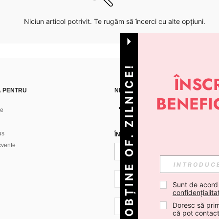
Niciun articol potrivit. Te rugăm să încerci cu alte opțiuni.
OBȚINE OF. ZILNICE!
Ă PENTRU
NE GĂSEȘTI PE
ne
us
ÎNREGISTREAZĂ-TE PENTRU A PRIMI
ecvente
RO + 40
Sunt de acord
confidențialita
Doresc să prim
RO + 40
că pot contac