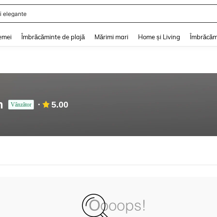
i elegante
and down arrow keys to navigate search Căutare recentă and Descoperire Căutar
emei
Îmbrăcăminte de plajă
Mărimi mari
Home și Living
Îmbrăcăm
n
5.00
Vânzător