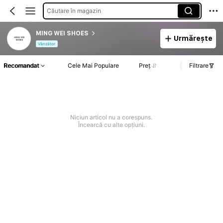
Căutare în magazin
MING WEI SHOES
Urmărește
Vânzător
Recomandat
Cele Mai Populare
Preț
Filtrare
Niciun articol nu a corespuns.
Încearcă cu alte opțiuni.