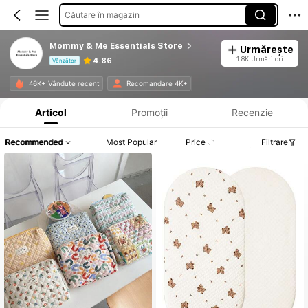
Căutare în magazin
Mommy & Me Essentials Store
Urmărește
1.8K Urmăritori
4.86
Vânzător
Informații despre produs: Divulgarea prețului, detalii privind vânzările și stocul.
46K+ Vândute recent
Recomandare 4K+
Articol
Promoții
Recenzie
Recommended
Most Popular
Price
Filtrare