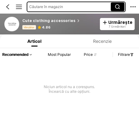
Căutare în magazin
Cute clothing accessories
Urmărește
Informații despre produs: Divulgarea prețului, detalii privind vânzările și stocul.
7 Urmăritori
4.86
Vânzător
Articol
Recenzie
Recommended
Most Popular
Price
Filtrare
Niciun articol nu a corespuns.
Încearcă cu alte opțiuni.