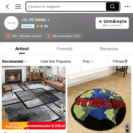
Căutare în magazin
JZL FEI BANG
Urmărește
394 Urmăritori
4.36
Vânzător
Informații despre produs: Divulgarea prețului, detalii privind vânzările și stocul.
8K+ Vândute recent
Recomandare 100+
Articol
Promoții
Recenzie
Recomandat
Cele Mai Populare
Preț
Filtrare
5
Economisește 0,04Lei