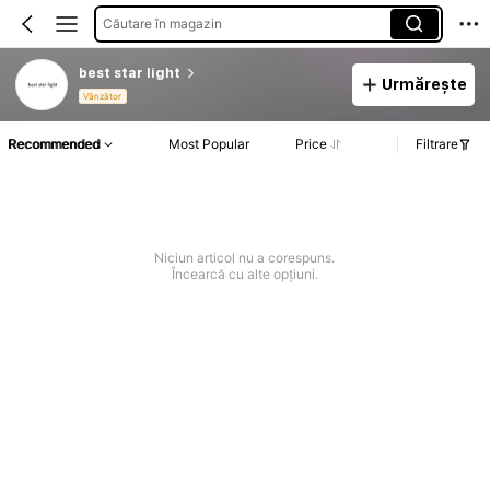
Căutare în magazin
best star light
Urmărește
Vânzător
Recommended
Most Popular
Price
Filtrare
Niciun articol nu a corespuns.
Încearcă cu alte opțiuni.