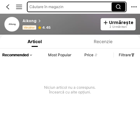
Căutare în magazin
Aikong
Urmărește
Informații despre produs: Divulgarea prețului, detalii privind vânzările și stocul.
2 Urmăritori
4.45
Vânzător
Articol
Recenzie
Recommended
Most Popular
Price
Filtrare
Niciun articol nu a corespuns.
Încearcă cu alte opțiuni.