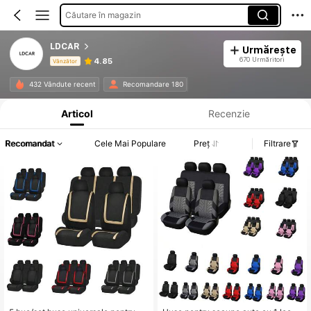
Căutare în magazin
LDCAR
Urmărește
670 Urmăritori
4.85
Vânzător
Informații despre produs: Divulgarea prețului, detalii privind vânzările și stocul.
432 Vândute recent
Recomandare 180
Articol
Recenzie
Recomandat
Cele Mai Populare
Preț
Filtrare