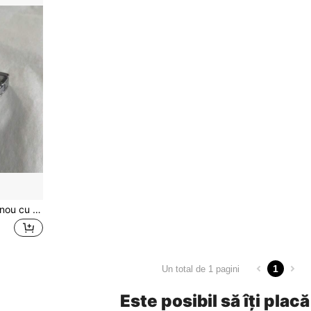
1 buc 2026 Ceas de damă nou cu cuarț cu cadran mic, curea minimalistă din oțel inoxidabil argintiu, scală cu cifre romane, elegant și versatil pentru naveta și birou, accesoriu delicat pentru stilul feminin blând, potrivit pentru ziua de naștere, Ziua Mamei, cadou de Ziua Îndrăgostiților
1
Un total de 1 pagini
Este posibil să îți placă