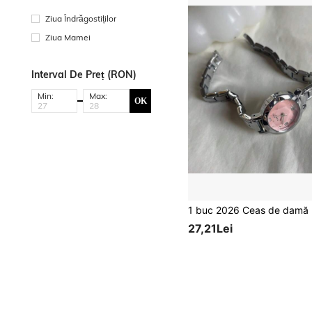
Ziua Îndrăgostiților
Ziua Mamei
Interval De Preț (RON)
Min:
Max:
OK
27,21Lei