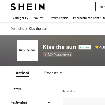
Roch
Use up 
Categorii
Noutăți
Livrare rapidă
Îmbrăcăminte pentru f
Domiciliu
Kiss the sun
/
Kiss the sun
4.
Vânzător
7.9K Vândute recent
Articol
Recenzie
Filtrare
Mai mult
Festivaluri