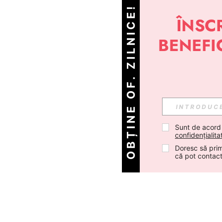
OBȚINE OF. ZILNICE!
Sunt de acord
confidențialita
Doresc să prim
că pot contac