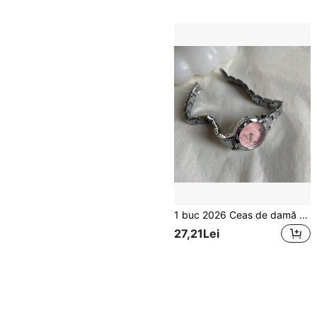
1 buc 2026 Ceas de damă nou cu cuarț cu cadran mic, curea minimalistă din oțel inoxidabil argintiu, scală cu cifre romane, elegant și versatil pentru naveta și birou, accesoriu delicat pentru stilul feminin blând, potrivit pentru ziua de naștere, Ziua Mamei, cadou de Ziua Îndrăgostiților
27,21Lei