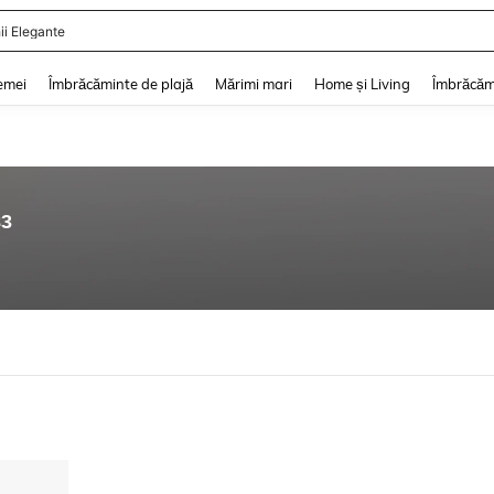
ii Elegante
and down arrow keys to navigate search Căutare recentă and Descoperire Căutar
emei
Îmbrăcăminte de plajă
Mărimi mari
Home și Living
Îmbrăcăm
83