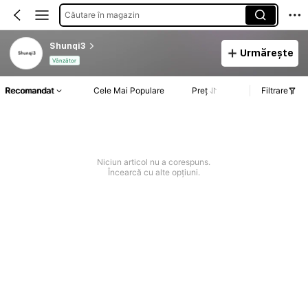
Căutare în magazin
Shunqi3
Urmărește
Vânzător
Recomandat
Cele Mai Populare
Preț
Filtrare
Niciun articol nu a corespuns.
Încearcă cu alte opțiuni.