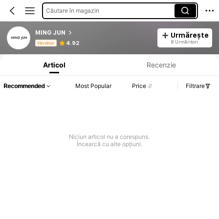
Căutare în magazin
MING JUN
Urmărește
Informații despre produs: Divulgarea prețului, detalii privind vânzările și stocul.
8 Urmăritori
4.92
Vânzător
Articol
Recenzie
Recommended
Most Popular
Price
Filtrare
Niciun articol nu a corespuns.
Încearcă cu alte opțiuni.