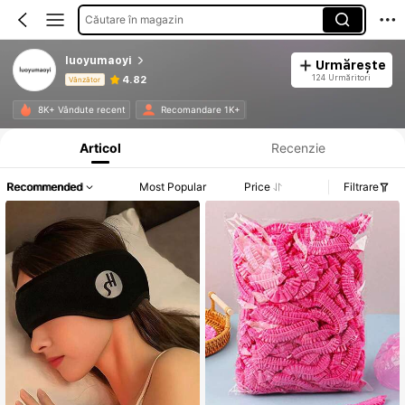
Căutare în magazin
luoyumaoyi
Urmărește
124 Urmăritori
4.82
Vânzător
Informații despre produs: Divulgarea prețului, detalii privind vânzările și stocul.
8K+ Vândute recent
Recomandare 1K+
Articol
Recenzie
Recommended
Most Popular
Price
Filtrare