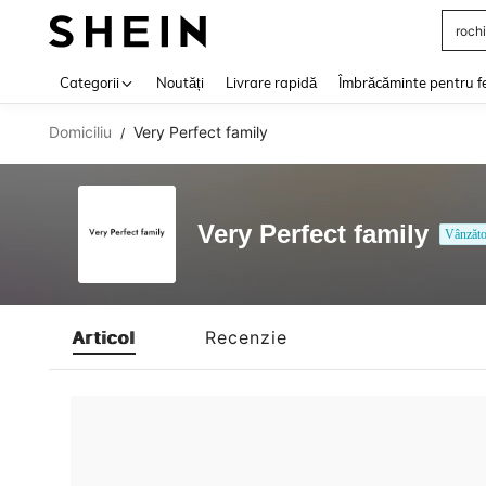
rochi
Use up 
Categorii
Noutăți
Livrare rapidă
Îmbrăcăminte pentru f
Domiciliu
Very Perfect family
/
Very Perfect family
Vânzăto
Articol
Recenzie