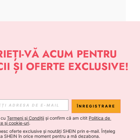
APLICAȚIE
 NOUTĂȚI DESPRE STIL DE LA SHEIN
Abonare
ÎNREGISTRARE
Abonare
 cu 
Termeni și Condiții
 și confirm că am citit 
Politica de 
te și cookie-uri
.
esc oferte exclusive și noutăți SHEIN prin e-mail. Înțeleg 
Abonare
ta SHEIN în orice moment pentru a mă dezabona.