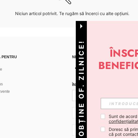
Niciun articol potrivit. Te rugăm să încerci cu alte opțiuni.
OBȚINE OF. ZILNICE!
Ă PENTRU
NE GĂSEȘTI PE
ne
us
ÎNREGISTREAZĂ-TE PENTRU A PRIMI
ecvente
RO + 40
Sunt de acord
confidențialita
Doresc să prim
RO + 40
că pot contac