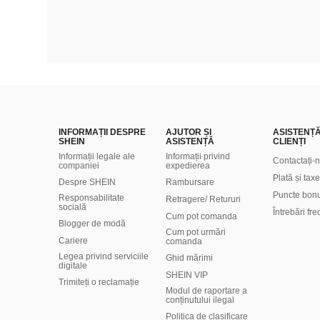
INFORMAȚII DESPRE
AJUTOR ȘI
ASISTENȚ
SHEIN
ASISTENȚĂ
CLIENȚI
Informații legale ale
Informații privind
Contactați-
companiei
expedierea
Plată și taxe
Despre SHEIN
Rambursare
Puncte bon
Responsabilitate
Retragere/ Retururi
socială
Întrebări fr
Cum pot comanda
Blogger de modă
Cum pot urmări
Cariere
comanda
Legea privind serviciile
Ghid mărimi
digitale
SHEIN VIP
Trimiteți o reclamație
Modul de raportare a
conținutului ilegal
Politica de clasificare