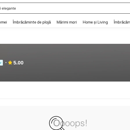
i elegante
and down arrow keys to navigate search Căutare recentă and Descoperire Căutar
emei
Îmbrăcăminte de plajă
Mărimi mari
Home și Living
Îmbrăcăm
5.00
r