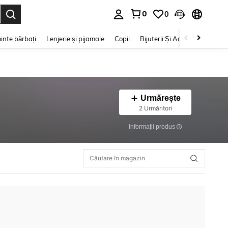
0
0
e. Press Enter to select.
inte bărbați
Lenjerie și pijamale
Copii
Bijuterii Și Accesorii
Frumu
Urmărește
2 Urmăritori
Informații produs