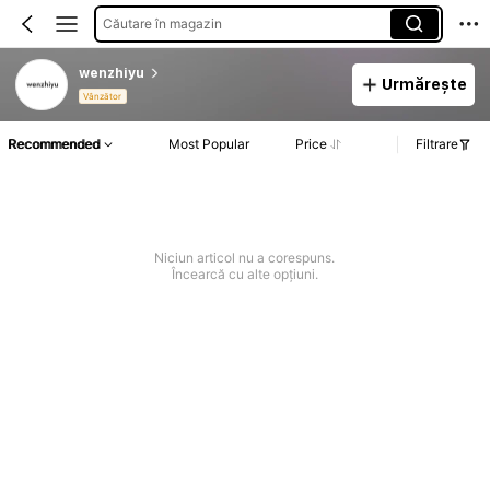
Căutare în magazin
wenzhiyu
Urmărește
Vânzător
Recommended
Most Popular
Price
Filtrare
Niciun articol nu a corespuns.
Încearcă cu alte opțiuni.