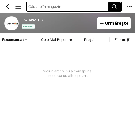
Căutare în magazin
TwinWolf
Urmărește
Vânzător
Recomandat
Cele Mai Populare
Preț
Filtrare
Niciun articol nu a corespuns.
Încearcă cu alte opțiuni.