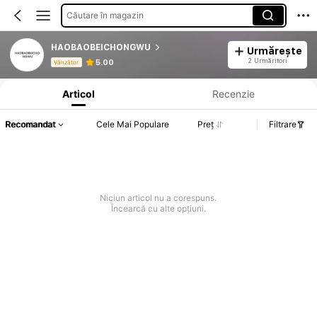
Căutare în magazin
HAOBAOBEICHONGWU
Urmărește
Informații despre produs: Divulgarea prețului, detalii privind vânzările și stocul.
2 Urmăritori
5.00
Vânzător
Articol
Recenzie
Recomandat
Cele Mai Populare
Preț
Filtrare
Niciun articol nu a corespuns.
Încearcă cu alte opțiuni.