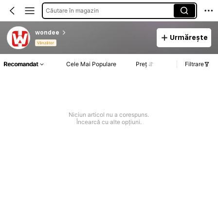
Căutare în magazin
wondee
Urmărește
Vânzător
Recomandat
Cele Mai Populare
Preț
Filtrare
Niciun articol nu a corespuns.
Încearcă cu alte opțiuni.