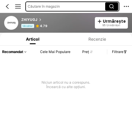
Căutare în magazin
ZHIYUGJ
Urmărește
Informații despre produs: Divulgarea prețului, detalii privind vânzările și stocul.
95 Urmăritori
4.79
Vânzător
Articol
Recenzie
Recomandat
Cele Mai Populare
Preț
Filtrare
Niciun articol nu a corespuns.
Încearcă cu alte opțiuni.