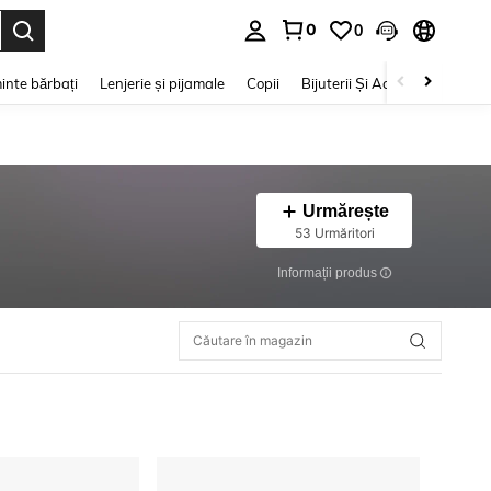
0
0
e. Press Enter to select.
inte bărbați
Lenjerie și pijamale
Copii
Bijuterii Și Accesorii
Frumu
Urmărește
53 Urmăritori
Informații produs