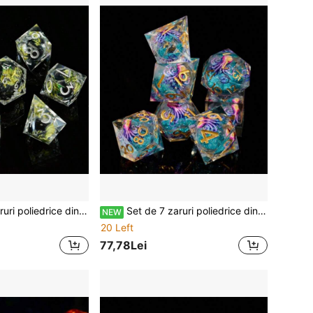
curi de masă de tip carnival, cadou de zi de naștere, cadou de sărbători, Ramadan, Crăciun, Thanksgiving, Halloween
Set de 7 zaruri poliedrice din rășină cu nisip mobil, tematică caracatiță, pentru jocuri de masă de tip carnival, cadou de zi de naștere, cadou de sărbători, Ramadan, Crăciun, Thanksgiving, Halloween
NEW
20 Left
77,78Lei