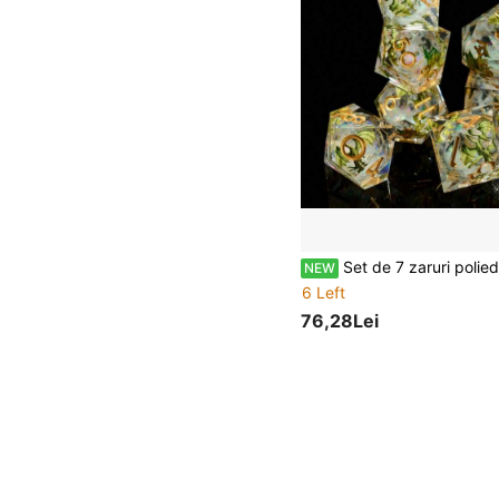
Set de 7 zaruri poliedrice din rășină cu nisip mobil, tematică dragon, pentru jocuri de masă de tip carnival, cadou de zi de naștere, cadou de să
NEW
6 Left
76,28Lei