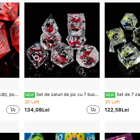
desktop, set de zaruri poliedrice cu miez lichid
Set de zaruri de joc cu 7 bucăți, zaruri cu sclipici din rășină cu muchie ascuțită, potrivite pentru jocuri de masă D&D RPG Pathfinder, cadou de Halloween și Crăciun
Set de 7 zaruri poliedrice din rășină cu nisip mobil, temă dragon, pentru jo
NEW
NEW
20 Left
20 Left
134,08Lei
122,58Lei