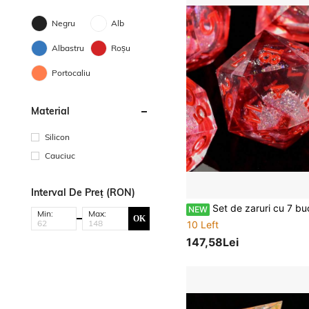
Negru
Alb
Albastru
Roșu
Portocaliu
Material
Silicon
Cauciuc
Interval De Preț (RON)
Set de zaruri cu 7 bucăți, joc de rol, cadou de Crăciun/zi de naștere, potrivit pentru predarea numerică, colecție, jucării de joc pentru 
NEW
Min:
Max:
OK
10 Left
147,58Lei