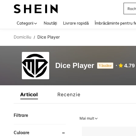
Roch
Use up 
Categorii
Noutăți
Livrare rapidă
Îmbrăcăminte pentru f
Domiciliu
Dice Player
/
Dice Player
4.79
Vânzător
Articol
Recenzie
Filtrare
Mai mult
Culoare