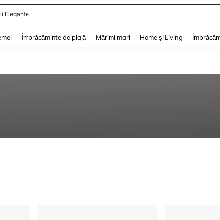
ii Elegante
and down arrow keys to navigate search Căutare recentă and Descoperire Căutar
emei
Îmbrăcăminte de plajă
Mărimi mari
Home și Living
Îmbrăcăm