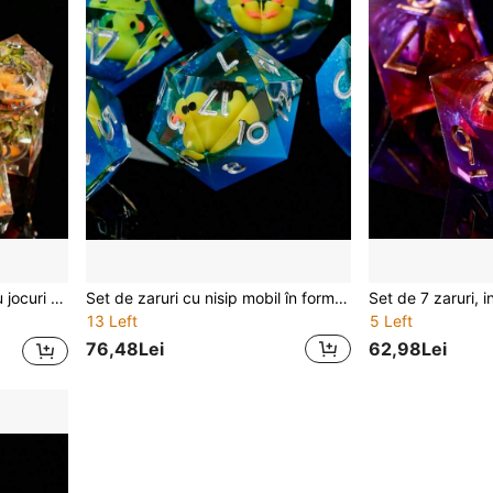
t de zaruri poliedrice cu nucleu lichid și nisip mișcător
Set de zaruri cu nisip mobil în formă de rață mică galbenă drăguță, albastru, zaruri de masă RPG din rășină transparentă mov, accesorii pentru joc D&D
13 Left
5 Left
76,48Lei
62,98Lei