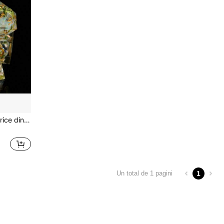
rbători, Ramadan, Crăciun, Thanksgiving, Halloween
1
Un total de 1 pagini