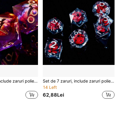
Set de 7 zaruri, include zaruri poliedrice din rășină cu design cu ochi, potrivite pentru jocuri de rol și jocuri de masă, zaruri D&D, potrivite pentru jocuri de masă, cadouri de Ziua Recunoștinței și Crăciun
Set de 7 zaruri, include zaruri poliedrice din rășină cu design cu ochi, potrivite pentru jocuri de rol și jocuri de masă, zaruri D&D, potrivite pentru jocuri de masă, cadouri de Ziua Recunoștinței și Crăciun
14 Left
62,88Lei