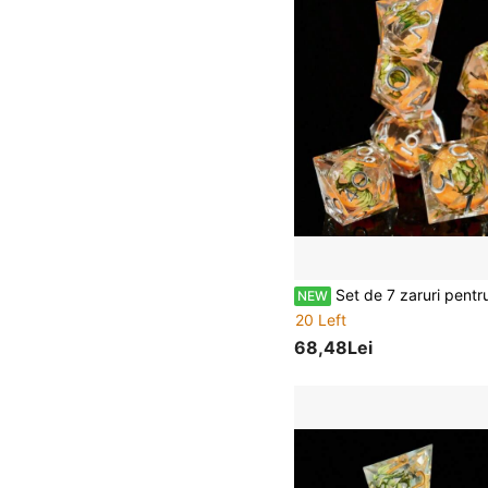
Set de 7 zaruri pentru jocuri de rol de masă, cadou de Crăciun, cadou de zi de naștere, potrivit pentru învățarea numerelor și colecție, jucărie pentru jocuri de masă, se
NEW
20 Left
68,48Lei