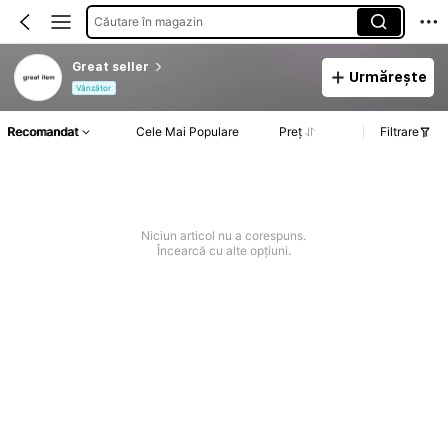
Căutare în magazin
Great seller
Urmărește
Vânzător
Recomandat
Cele Mai Populare
Preț
Filtrare
Niciun articol nu a corespuns.
Încearcă cu alte opțiuni.