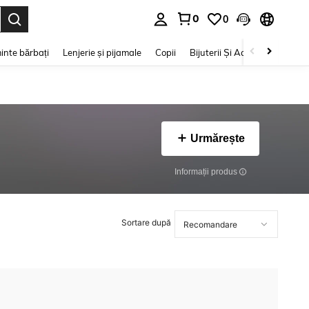
0
0
e. Press Enter to select.
inte bărbați
Lenjerie și pijamale
Copii
Bijuterii Și Accesorii
Frumu
Urmărește
Informații produs
Sortare după