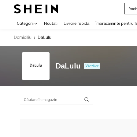
Roch
Use up 
Categorii
Noutăți
Livrare rapidă
Îmbrăcăminte pentru f
Domiciliu
DaLulu
/
DaLulu
Vânzător