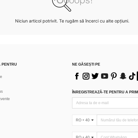
Niciun articol potrivit. Te rugăm să încerci cu alte opțiuni.
Ă PENTRU
NE GĂSEȘTI PE
ne
us
ÎNREGISTREAZĂ-TE PENTRU A PRIMI
ecvente
RO + 40
RO + 40