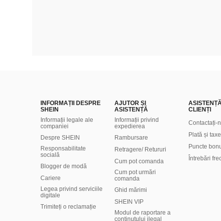
INFORMAȚII DESPRE
AJUTOR ȘI
ASISTENȚ
SHEIN
ASISTENȚĂ
CLIENȚI
Informații legale ale
Informații privind
Contactați-
companiei
expedierea
Plată și taxe
Despre SHEIN
Rambursare
Puncte bon
Responsabilitate
Retragere/ Retururi
socială
Întrebări fr
Cum pot comanda
Blogger de modă
Cum pot urmări
Cariere
comanda
Legea privind serviciile
Ghid mărimi
digitale
SHEIN VIP
Trimiteți o reclamație
Modul de raportare a
conținutului ilegal