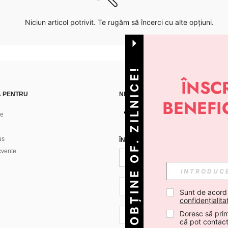
Niciun articol potrivit. Te rugăm să încerci cu alte opțiuni.
OBȚINE OF. ZILNICE!
Ă PENTRU
NE GĂSEȘTI PE
ne
us
ÎNREGISTREAZĂ-TE PENTRU A PRIMI
ecvente
RO + 40
Sunt de acord
confidențialita
Doresc să prim
RO + 40
că pot contac