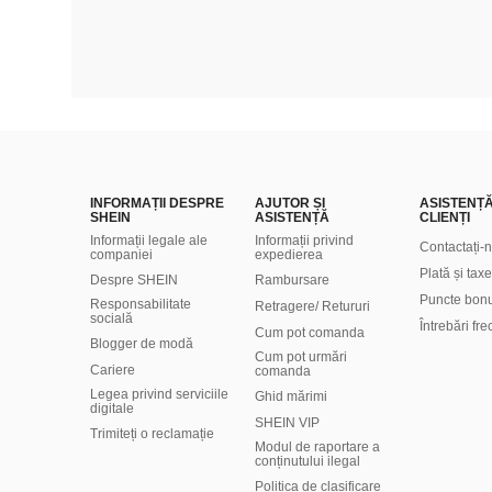
INFORMAȚII DESPRE
AJUTOR ȘI
ASISTENȚ
SHEIN
ASISTENȚĂ
CLIENȚI
Informații legale ale
Informații privind
Contactați-
companiei
expedierea
Plată și taxe
Despre SHEIN
Rambursare
Puncte bon
Responsabilitate
Retragere/ Retururi
socială
Întrebări fr
Cum pot comanda
Blogger de modă
Cum pot urmări
Cariere
comanda
Legea privind serviciile
Ghid mărimi
digitale
SHEIN VIP
Trimiteți o reclamație
Modul de raportare a
conținutului ilegal
Politica de clasificare