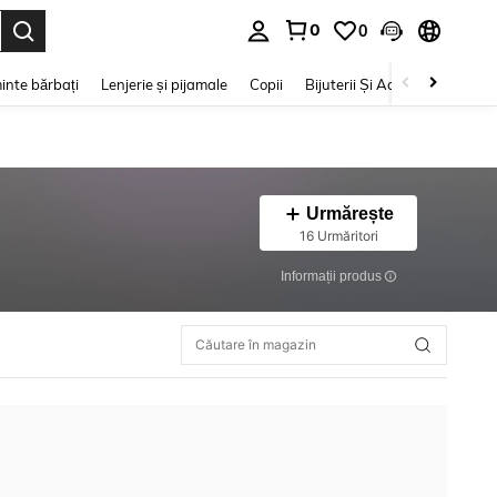
0
0
e. Press Enter to select.
inte bărbați
Lenjerie și pijamale
Copii
Bijuterii Și Accesorii
Frumu
Urmărește
16 Urmăritori
Informații produs