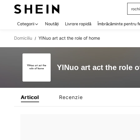
rochi
Use up 
Categorii
Noutăți
Livrare rapidă
Îmbrăcăminte pentru f
Domiciliu
YINuo art act the role of home
/
YINuo art act the role 
Articol
Recenzie