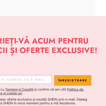
APLICAȚIE
 NOUTĂȚI DESPRE STIL DE LA SHEIN
Abonare
ÎNREGISTRARE
Abonare
 cu 
Termeni și Condiții
 și confirm că am citit 
Politica de 
te și cookie-uri
.
esc oferte exclusive și noutăți SHEIN prin e-mail. Înțeleg 
Abonare
ta SHEIN în orice moment pentru a mă dezabona.