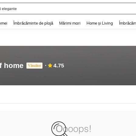
i elegante
and down arrow keys to navigate search Căutare recentă and Descoperire Căutar
emei
Îmbrăcăminte de plajă
Mărimi mari
Home și Living
Îmbrăcăm
of home
4.75
Vânzător