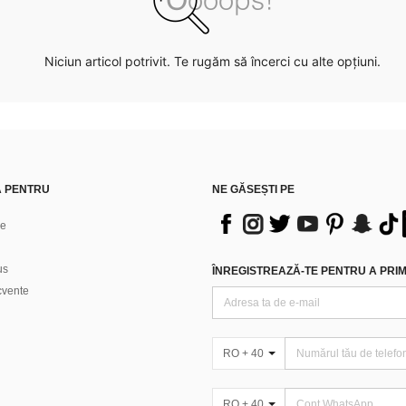
Niciun articol potrivit. Te rugăm să încerci cu alte opțiuni.
Ă PENTRU
NE GĂSEȘTI PE
ne
us
ÎNREGISTREAZĂ-TE PENTRU A PRIMI
ecvente
RO + 40
RO + 40