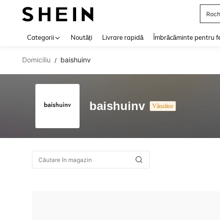
Roch
Use up 
Categorii
Noutăți
Livrare rapidă
Îmbrăcăminte pentru f
Domiciliu
baishuinv
/
baishuinv
Vânzător