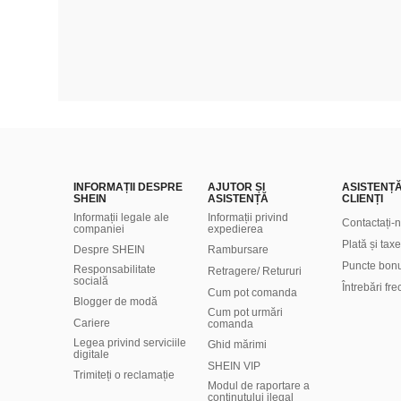
INFORMAȚII DESPRE
AJUTOR ȘI
ASISTENȚ
SHEIN
ASISTENȚĂ
CLIENȚI
Informații legale ale
Informații privind
Contactați-
companiei
expedierea
Plată și taxe
Despre SHEIN
Rambursare
Puncte bon
Responsabilitate
Retragere/ Retururi
socială
Întrebări fr
Cum pot comanda
Blogger de modă
Cum pot urmări
Cariere
comanda
Legea privind serviciile
Ghid mărimi
digitale
SHEIN VIP
Trimiteți o reclamație
Modul de raportare a
conținutului ilegal