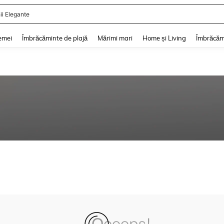
ii Elegante
and down arrow keys to navigate search Căutare recentă and Descoperire Căutar
emei
Îmbrăcăminte de plajă
Mărimi mari
Home și Living
Îmbrăcăm