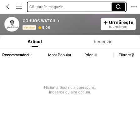
Căutare în magazin
GOHUOS WATCH
Urmărește
Informații despre produs: Divulgarea prețului, detalii privind vânzările și stocul.
14 Urmăritori
5.00
Vânzător
Articol
Recenzie
Recommended
Most Popular
Price
Filtrare
Niciun articol nu a corespuns.
Încearcă cu alte opțiuni.